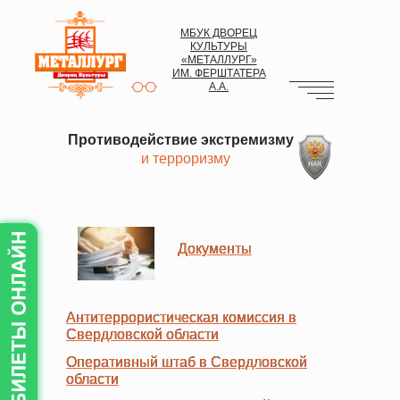
МБУК ДВОРЕЦ
КУЛЬТУРЫ
«МЕТАЛЛУРГ»
ИМ. ФЕРШТАТЕРА
А.А.
Противодействие экстремизму
и терроризму
Документы
Документы
Антитеррористическая комиссия в
Антитеррористическая комиссия в
Свердловской области
Свердловской области
Оперативный штаб в Свердловской
Оперативный штаб в Свердловской
области
области