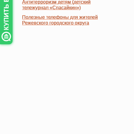
Антитерроризм детям (детский
Антитерроризм детям (детский
тележурнал «Спасайкин»)
тележурнал «Спасайкин»)
Полезные телефоны для жителей
Полезные телефоны для жителей
Режевского городского округа
Режевского городского округа