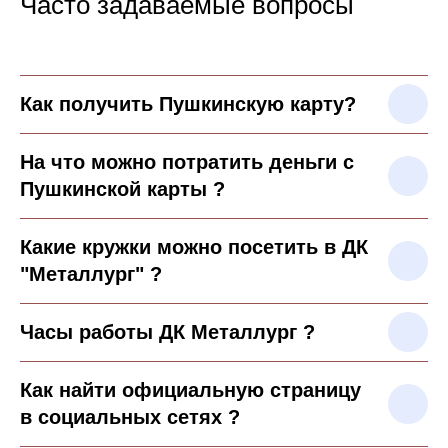
Часто задаваемые вопросы
Как получить Пушкинскую карту?
Сложности с получением
«Пушкинской карты» или
приобретением билетов?
На что можно потратить деньги с
Знаете, как улучшить
Пушкинской карты ?
работу учреждений
культуры?
Какие кружки можно посетить в ДК
Напишите — решим!
"Металлург" ?
Написать
Часы работы ДК Металлург ?
Как найти официальную страницу
в социальных сетях ?