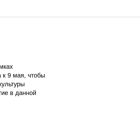
амках
 к 9 мая, чтобы
культуры
тие в данной