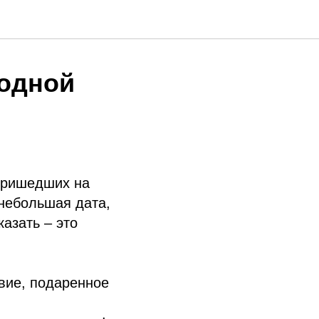
родной
 пришедших на
 небольшая дата,
азать – это
вие, подаренное