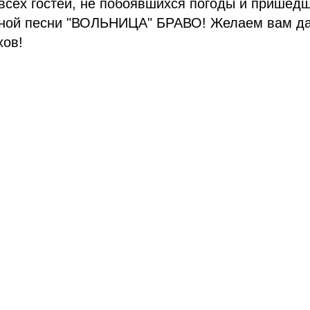
сех гостей, не побоявшихся погоды и пришедш
ной песни "ВОЛЬНИЦА" БРАВО! Желаем вам д
хов!