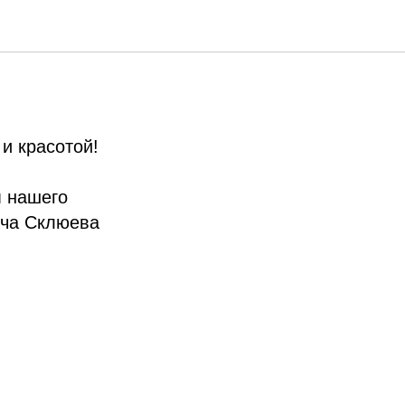
убботник
и красотой!
м нашего
ича Склюева