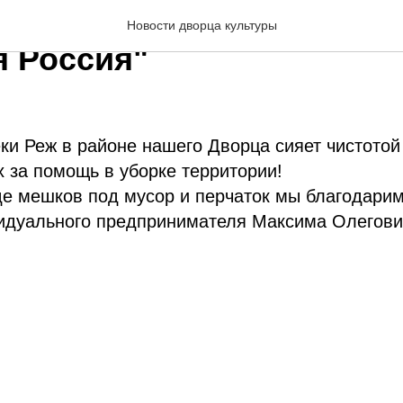
ийский экологический с
Новости дворца культуры
я Россия"
ки Реж в районе нашего Дворца сияет чистотой 
 за помощь в уборке территории!
де мешков под мусор и перчаток мы благодари
идуального предпринимателя Максима Олегов