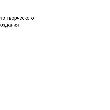
го творческого
создания
.