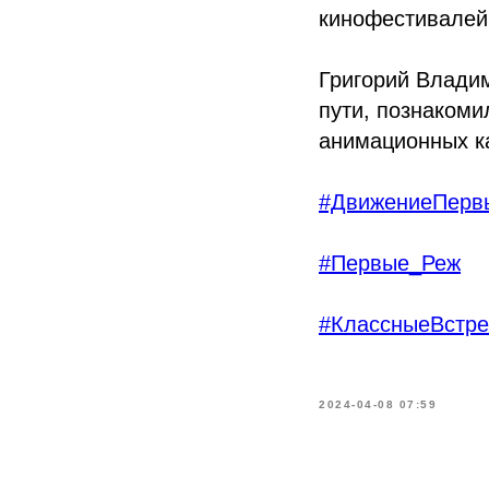
кинофестивалей
Григорий Владим
пути, познакоми
анимационных ка
#ДвижениеПерв
#Первые_Реж
#КлассныеВстре
2024-04-08 07:59