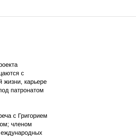
роекта
щаются с
й жизни, карьере
 под патронатом
реча с Григорием
ом; членом
Международных