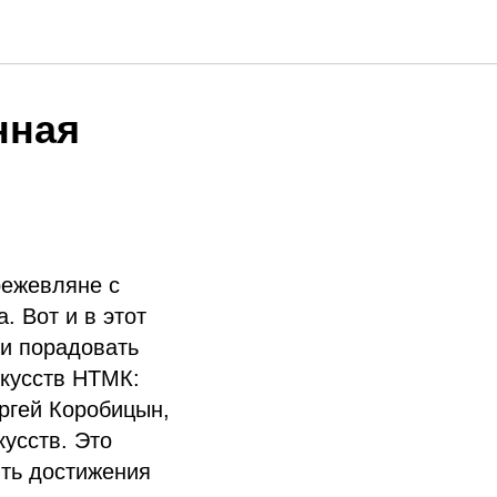
нная
режевляне с
. Вот и в этот
ли порадовать
скусств НТМК:
ргей Коробицын,
усств. Это
ить достижения