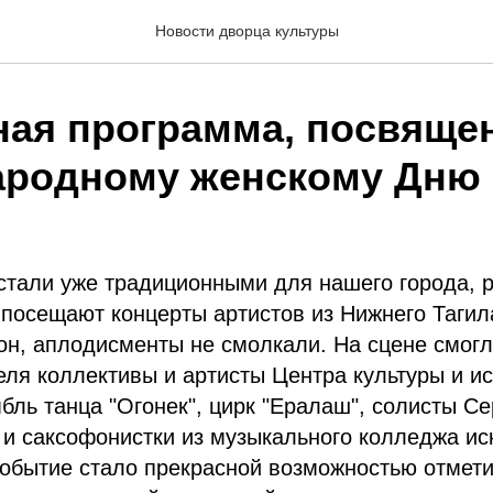
Новости дворца культуры
ная программа, посвяще
родному женскому Дню
стали уже традиционными для нашего города, 
посещают концерты артистов из Нижнего Тагила
он, аплодисменты не смолкали. На сцене смог
еля коллективы и артисты Центра культуры и и
ль танца "Огонек", цирк "Ералаш", солисты Се
 саксофонистки из музыкального колледжа иск
событие стало прекрасной возможностью отмет