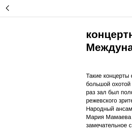
концерт
Междуна
Такие концерты 
большой охотой 
раз зал был пол
режевского зрит
Народный ансамб
Мария Мамаева и
замечательное 