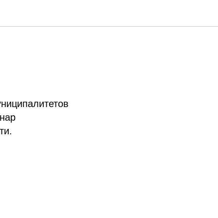
униципалитетов
инар
ти.