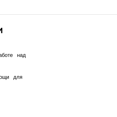
м
аботе над
мощи для