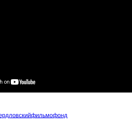
вердловскийфильмофонд