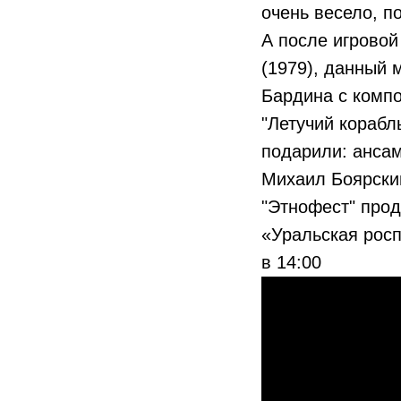
очень весело, п
А после игровой
(1979), данный 
Бардина с комп
"Летучий корабль
подарили: ансам
Михаил Боярски
"Этнофест" про
«Уральская росп
в 14:00