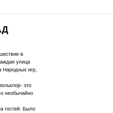
АД
шествие в
каждая улица
а Народных игр,
фольклор- это
во необычайно
а гостей. Было