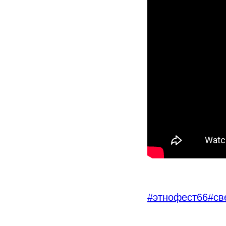
#этнофест66#с