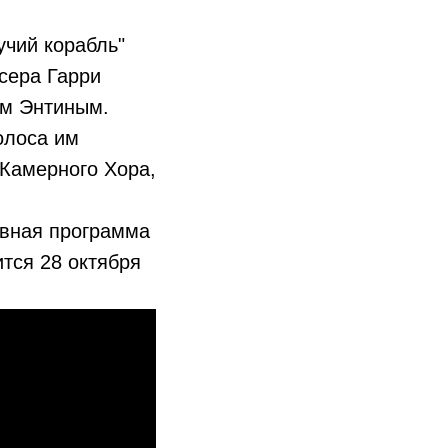
учий корабль"
сера Гарри
ем Энтиным.
голоса им
 Камерного Хора,
ивная программа
ится 28 октября