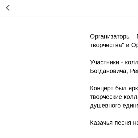
Казачья 
Организаторы -
творчества" и О
Участники - кол
Богдановича, Ре
Концерт был ярк
творческие колл
душевного един
Казачья песня н