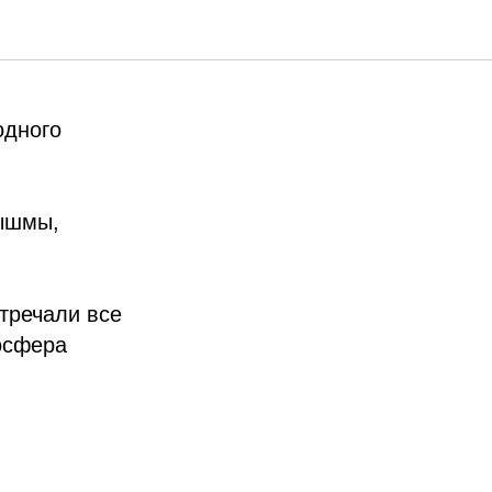
циям..
одного
Пышмы,
тречали все
осфера