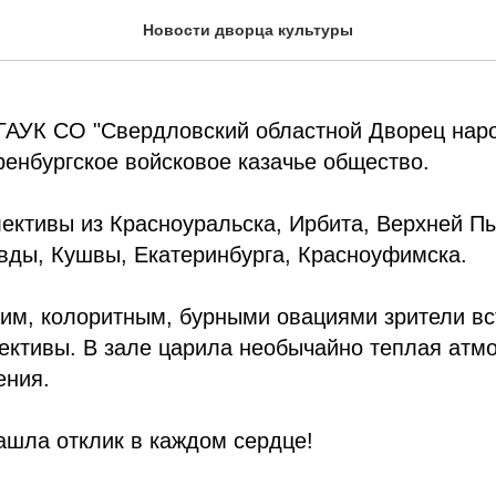
доблесть. Следуя тради
Новости дворца культуры
 ГАУК СО "Свердловский областной Дворец нар
ренбургское войсковое казачье общество.
лективы из Красноуральска, Ирбита, Верхней 
вды, Кушвы, Екатеринбурга, Красноуфимска.
им, колоритным, бурными овациями зрители вс
ективы. В зале царила необычайно теплая атм
ения.
ашла отклик в каждом сердце!